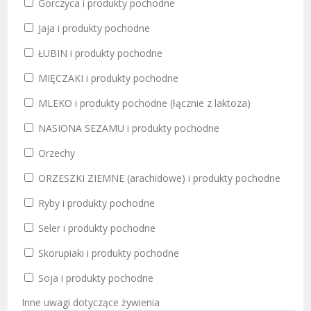
Wiązowna, NIP 1132436195 -
„Administratorem”) oświadcza,
Gorczyca i produkty pochodne
podmiot przygotowujący lub
iż jest Administratorem danych
Jaja i produkty pochodne
dostarczający oraz wydający posiłki
osobowych w rozumieniu
ŁUBIN i produkty pochodne
do danej placówki oświatowej.
Rozporządzenia Parlamentu
d. Klient – osoba dokonująca
Europejskiego i Rady (UE)
MIĘCZAKI i produkty pochodne
zamówienia posiłków za
2016/679 z dnia 27 kwietnia
MLEKO i produkty pochodne (łącznie z laktoza)
pośrednictwem Systemu iKuchnia
2016 r. w sprawie ochrony osób
NASIONA SEZAMU i produkty pochodne
dla siebie lub końcowego odbiorcy
fizycznych w związku z
posiłków, którą może być osoba
przetwarzaniem danych
Orzechy
fizyczna, która ukończyła co
osobowych i w sprawie
ORZESZKI ZIEMNE (arachidowe) i produkty pochodne
najmniej 13 lat lub posiadająca, co
swobodnego przepływu takich
Ryby i produkty pochodne
najmniej ograniczoną zdolność do
danych oraz uchylenia
czynności prawnych, jak również
dyrektywy 95/46/WE, zwanego
Seler i produkty pochodne
osoba prawna lub jednostka
dalej Rozporządzeniem, w
Skorupiaki i produkty pochodne
organizacyjna nieposiadająca
odniesieniu do danych
Soja i produkty pochodne
osobowości prawnej, które
osobowych Państwa lub
spełniają wymagania określone
Państwa dziecka.
Inne uwagi dotyczące żywienia