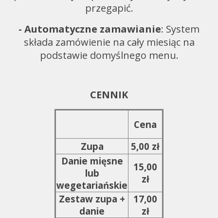
przegapić.
- Automatyczne zamawianie
: System
składa zamówienie na cały miesiąc na
podstawie domyślnego menu.
CENNIK
Cena
Zupa
5,00 zł
Danie mięsne
15,00
lub
zł
wegetariańskie
Zestaw zupa +
17,00
danie
zł